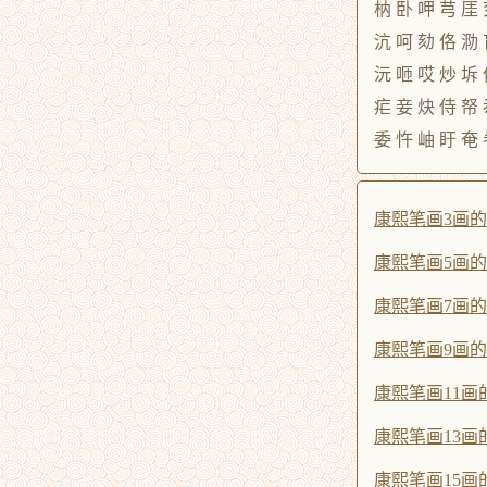
枘 卧 呷 芎 厓 
沆 呵 劾 佫 泐 
沅 咂 哎 炒 坼 
疟 妾 炔 侍 帑 
委 忤 岫 盱 奄 
康熙笔画3画
康熙笔画5画
康熙笔画7画
康熙笔画9画
康熙笔画11画
康熙笔画13画
康熙笔画15画