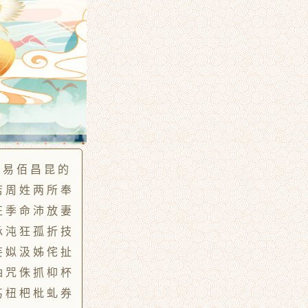
 易 佰 昌 昆 的
店 周 姓 两 所 奉
征 季 命 沛 放 妻
承 沌 狂 孤 折 技
妄 姒 汲 姊 侘 扯
妯 咒 侏 抓 枊 杯
艿 杻 杷 枇 虬 券