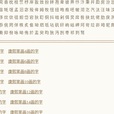
兖 杳 枕 枝 竺 杼 岸 扳 攽 扮 姅 孢 卑 彼 畀 忭 汴 秉 幷 瓝 房 汾 
盲 牦 氓 孟 汨 宓 殁 侔 姆 牧 忸 扭 咆 庖 呸 帔 沏 汔 汽 汰 汪 味 
侈 炊 佽 徂 妲 岱 宕 狄 耵 侗 抖 咄 剁 佴 炅 戽 咎 抉 炕 佬 肋 戾 
忝 佻 罔 佯 帙 炙 隹 坳 垇 坻 坫 矾 矸 岣 岵 岬 坷 岢 垃 峁 坶 坭 
肴 抑 佾 咏 呦 侑 於 盂 臾 昀 狁 沔 剀 枣 祁 刿 驽
的字
康熙笔画4画的字
的字
康熙笔画6画的字
的字
康熙笔画8画的字
的字
康熙笔画10画的字
的字
康熙笔画12画的字
的字
康熙笔画14画的字
的字
康熙笔画16画的字