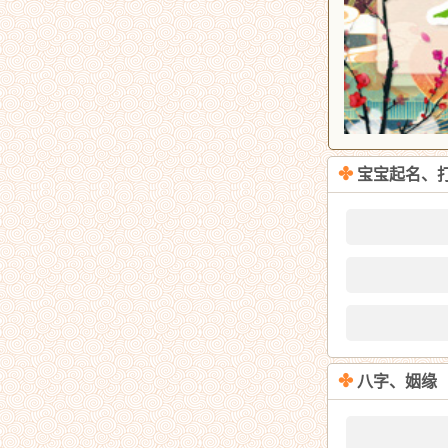
✤
宝宝起名、
✤
八字、姻缘