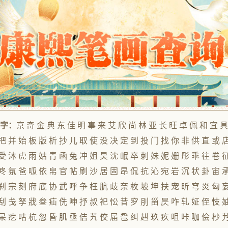
的字：
京 奇 金 典 东 佳 明 事 来 艾 欣 尚 林 亚 长 旺 卓 佩 和 宜 具
把 并 始 板 版 析 抄 儿 取 使 没 决 定 到 投 门 找 你 非 供 直 或 
受 沐 虎 雨 姑 青 函 兔 冲 姐 昊 沈 岷 卒 刺 妹 妮 姗 彤 乖 往 卷 
咚 氛 爸 呱 依 帛 官 帖 刷 沙 居 固 昂 侃 抗 沁 宛 岩 沉 状 卦 宙 
刹 宗 刻 府 底 协 武 呼 争 枉 肮 歧 奈 枚 坡 坤 扶 宠 昕 穹 炎 匈 
刮 戋 孥 戕 叁 疝 侁 呻 抒 叔 祀 忪 昔 穸 刖 甾 昃 咋 轧 姃 侄 忮 
杲 疙 咕 杭 忽 昏 肌 亟 佶 艽 佼 届 卺 纠 赳 玖 疚 咀 咔 咖 侩 杪 