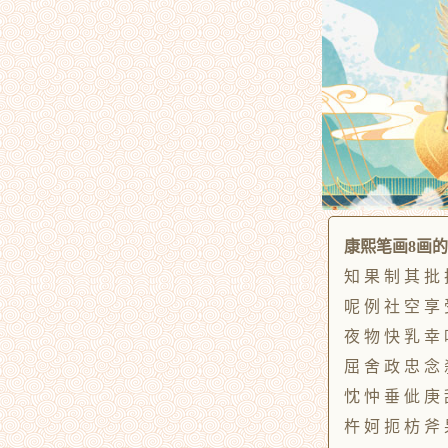
康熙笔画8画
知 果 制 其 批 
呢 例 社 空 享 
夜 物 快 乳 幸 
屈 舍 政 忠 念 
忱 忡 垂 佌 庚 
杵 妸 扼 枋 斧 