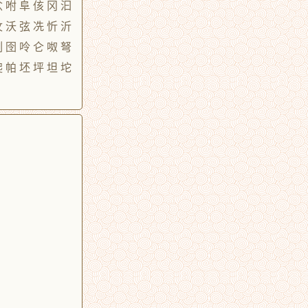
忿 咐 阜 侅 冈 汩
汶 沃 弦 冼 忻 沂
冽 囹 呤 仑 呶 弩
爬 帕 坯 坪 坦 坨