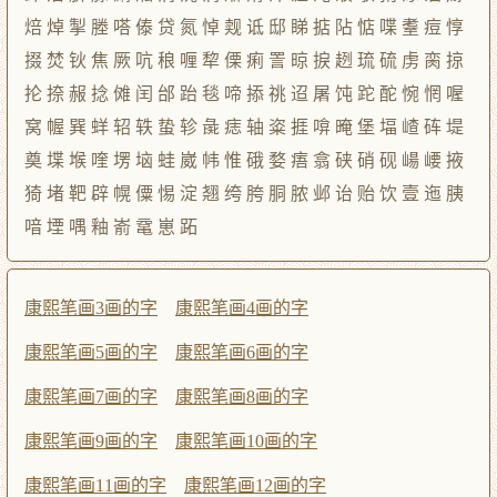
焙 焯 掣 塍 嗒 傣 贷 氮 悼 觌 诋 邸 睇 掂 阽 惦 喋 耋 痘 惇
掇 焚 钬 焦 厥 吭 稂 喱 犂 傈 痢 詈 晾 捩 趔 琉 硫 虏 脔 掠
抡 捺 赧 捻 傩 闰 邰 跆 毯 啼 掭 祧 迢 屠 饨 跎 酡 惋 惘 喔
窝 幄 巽 蛘 轺 轶 蛰 轸 彘 痣 轴 粢 捱 啽 晻 堡 堛 嵖 砗 堤
奠 堞 堠 喹 塄 垴 蛙 崴 帏 惟 硪 婺 痦 翕 硖 硝 砚 崵 崾 掖
猗 堵 靶 辟 幌 僳 惕 淀 翘 绔 胯 胴 脓 邺 诒 贻 饮 壹 迤 胰
喑 堙 喁 釉 嵛 鼋 崽 跖
康熙笔画3画的字
康熙笔画4画的字
康熙笔画5画的字
康熙笔画6画的字
康熙笔画7画的字
康熙笔画8画的字
康熙笔画9画的字
康熙笔画10画的字
康熙笔画11画的字
康熙笔画12画的字