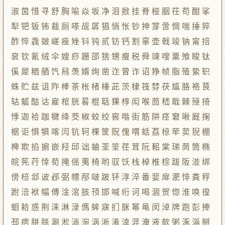
淑 茵 惜 寻 舒 胸 喻 焱 坂 净 泪 掀 挂 脊 桠 胭 茌 苟 酣 挲
犁 钯 钣 钸 裁 厕 嗏 觇 孱 猖 惝 怅 钞 抻 牚 啻 惆 喘 捶 猝
酢 悴 毳 皴 嵯 痤 矬 钭 钝 贰 钫 钙 割 辜 壶 戟 竣 钠 甯 掊
裒 钦 氰 绒 伞 嫂 痧 跚 邵 猞 甥 瘦 税 舜 竦 嗖 粟 飧 睃 钛
傒 犀 粞 舾 饩 舄 羡 婿 绚 凿 迮 曾 诈 诏 狰 帧 脂 殖 絷 轵
蛛 贮 兹 诅 阼 棒 茶 枨 楮 棰 茈 茨 棣 筏 棼 茯 尴 胳 袼 茛
轱 觚 酤 诂 雇 棺 胱 晷 棍 聒 猓 椁 闳 喉 茴 嵇 戢 棘 殛 掎
悸 迦 袷 跏 犍 绛 茭 椒 蛟 绞 窖 喈 街 筋 阱 痉 窘 啾 厩 掬
椐 讵 惧 犋 喀 闶 钪 轲 棵 筐 贶 傀 喟 蛞 荔 椋 荦 荬 猊 棚
椑 欺 掐 掮 嵌 羟 邱 诎 蛐 荃 筌 荏 茸 阮 耜 棠 珶 茼 筒 椭
皖 筅 荇 悻 荀 掩 傜 荑 椅 哟 驭 饫 栈 棹 椎 棕 跋 阪 湴 绑
傍 棓 邶 诐 邲 弼 幖 邴 啵 跛 钚 淳 淬 番 婓 扉 淝 悱 粪 稃
跗 涪 袱 幅 傅 淦 涫 胲 顸 邯 喊 绗 诃 喝 涸 贺 惚 淮 唤 徨
蛔 耠 惑 荆 涞 淋 渌 傌 蛑 寐 扪 脒 幂 黾 闵 淖 牌 跑 彭 捧
邳 痞 胼 脎 涮 淞 淌 涴 涡 淅 淆 涬 涯 淹 液 欹 粥 涿 淄 掰