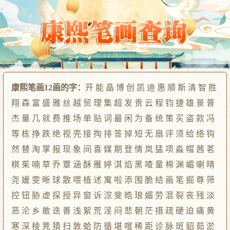
康熙笔画12画的字：
开 能 晶 博 创 凯 迪 惠 顺 斯 清 智 胜
翔 森 富 盛 雅 丝 越 贸 理 集 超 发 贵 云 程 钧 捷 雄 景 普
杰 量 几 就 费 推 场 单 贴 词 最 闲 为 备 统 策 买 盗 款 冯
等 栋 挣 跌 绝 视 壳 接 掏 排 答 掉 短 无 扇 评 须 给 络 钩
然 替 淘 掌 报 现 象 间 喜 媒 期 登 情 岚 猛 项 淼 帽 茜 茗
棋 茱 喃 草 乔 覃 涵 酥 雁 婷 淇 焰 黑 喳 童 棉 渊 嵋 喇 晴
尧 媛 雯 晰 球 散 喂 植 述 寓 啦 添 围 脆 结 画 笔 掘 尊 筛
控 钮 胁 虚 探 授 异 窗 诉 淙 斐 皓 琅 媚 劳 混 裂 丧 残 淡
恶 沦 乡 敢 迭 善 浅 絮 荒 淫 闷 悲 朝 茫 措 疏 硬 迫 痛 黄
寒 深 棱 茺 猜 扫 敦 蛤 防 循 堪 喧 稀 距 诊 脉 斑 貂 茹 淤