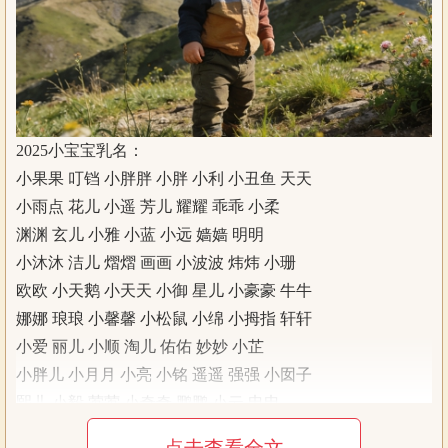
2025小宝宝乳名：
小果果 叮铛 小胖胖 小胖 小利 小丑鱼 天天
小雨点 花儿 小遥 芳儿 耀耀 乖乖 小柔
渊渊 玄儿 小雅 小蓝 小远 嫱嫱 明明
小沐沐 洁儿 熠熠 画画 小波波 炜炜 小珊
欧欧 小天鹅 小天天 小御 星儿 小豪豪 牛牛
娜娜 琅琅 小馨馨 小松鼠 小绵 小拇指 轩轩
小爱 丽儿 小顺 淘儿 佑佑 妙妙 小芷
小胖儿 小月月 小亮 小铭 遥遥 强强 小囡子
熙儿 小毅 莺莺 小奇奇 鹏鹏 小云 电电