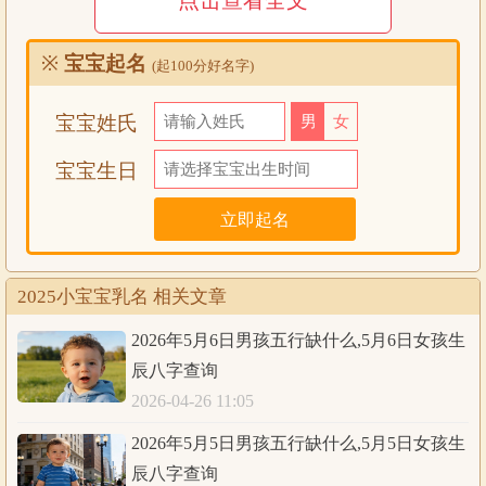
点击查看全文
洋气有创意女孩乳名：
佳佳 杉杉 爱爱 小豆丁 威威 语语 志志
※
宝宝起名
(起100分好名字)
小花花 小豆 小宝 巧巧 小远远 镇儿 伊伊
小平 小欣 小覃 小浩 霞霞 小轩轩 天天
宝宝姓氏
男
女
小雨点 花儿 小岁 铛铛 小陶陶 真真 小柯
叮儿 小丫丫 小蓝 小远 嫱嫱 笔笔 荣儿
宝宝生日
琪琪 熠熠 画画 小波波 炜炜 小珊 欧欧
小天鹅 小天天 小御 星儿 小豪豪 牛牛 翠翠
小彬 采儿 秋儿 小绵 小拇指 阳阳 小绵羊
蓝儿 小奇 璇璇 小熙熙 龙龙 小芷 小胖儿
2025小宝宝乳名 相关文章
小月月 小亮 小铭 遥遥 强强 小囡子 熙儿
2026年5月6日男孩五行缺什么,5月6日女孩生
小毅 莺莺 小城城 扬扬 小晴 电电 小丹丹
辰八字查询
小项项 小纲 冰儿 小顺顺 宇儿 小喜 燕燕
2026-04-26 11:05
2026年5月5日男孩五行缺什么,5月5日女孩生
辰八字查询