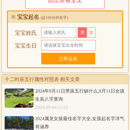
点击查看全文
3. 寅时（凌晨3点至5点）——木
※
宝宝起名
(起100分好名字)
寅时属于木的五行属性，代表生机勃勃、向上攀升。寅时代
表着新的开始，此时适宜起床锻炼身体，开展精力充沛的活
宝宝姓氏
男
女
动。
宝宝生日
4. 卯时（早上5点至7点）——木
卯时同样属于木的五行属性，具有与寅时相似的意义。卯时
代表生机蓬勃、阳光初升，适宜进行清晨散步或进行早晨的
锻炼活动。
十二时辰五行属性对照表 相关文章
2024年9月11日男孩五行缺什么,9月11日女孩
5. 辰时（早上7点至9点）——土
生辰八字查询
辰时属于土的五行属性，代表稳重、沉着和务实。此时人们
2024-09-04 12:22
开始进入工作状态，适宜进行学习、工作、计划等需要耐心
和冷静的活动。
2024属龙女孩最佳名字大全,女孩起名字洋气
有涵养