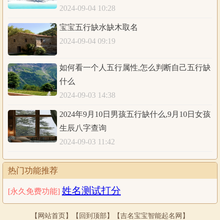
6. 巳时（上午9点至11点）——火
2024-09-04 10:28
巳时属于火的五行属性，代表热情、活跃和创造力。此时人
宝宝五行缺水缺木取名
们工作状态最佳，适宜进行创造性的工作、会议或社交活
2024-09-04 09:19
动。
如何看一个人五行属性,怎么判断自己五行缺
7. 午时（中午11点至下午1点）——火
什么
午时同样属于火的五行属性，具有与巳时相似的意义。此时
2024-09-03 14:38
阳光最强烈，人们可以适当休息、放松，并享受一顿丰盛的
2024年9月10日男孩五行缺什么,9月10日女孩
午餐。
生辰八字查询
2024-09-03 11:42
8. 未时（下午1点至3点）——土
未时属于土的五行属性，代表稳定、平和和中立。此时人们
精力渐渐恢复，适宜进行思考、计划和开展安静的工作。
热门功能推荐
姓名测试打分
[永久免费功能]
9. 申时（下午3点至5点）——金
申时属于金的五行属性，代表锋利、明确和清晰。此时人们
【
网站首页
】【
回到顶部
】【吉名宝宝智能起名网】